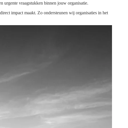
 en urgente vraagstukken binnen jouw organisatie.
irect impact maakt. Zo ondersteunen wij organisaties in het