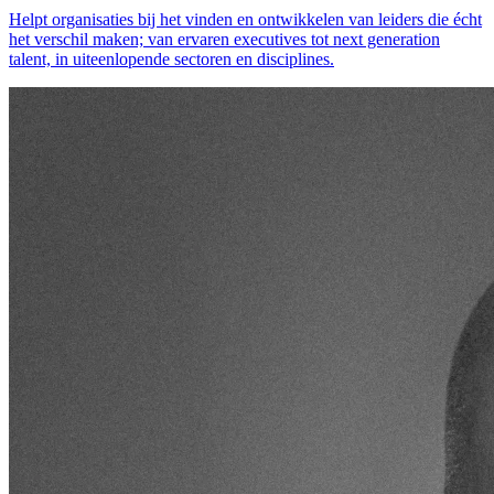
Helpt organisaties bij het vinden en ontwikkelen van leiders die écht
het verschil maken; van ervaren executives tot next generation
talent, in uiteenlopende sectoren en disciplines.