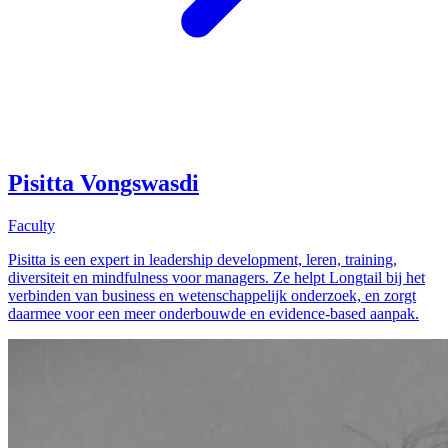
Pisitta Vongswasdi
Faculty
Pisitta is een expert in leadership development, leren, training,
diversiteit en mindfulness voor managers. Ze helpt Longtail bij het
verbinden van business en wetenschappelijk onderzoek, en zorgt
daarmee voor een meer onderbouwde en evidence-based aanpak.