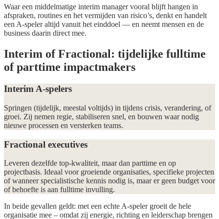
Waar een middelmatige interim manager vooral blijft hangen in
afspraken, routines en het vermijden van risico’s, denkt en handelt
een A-speler altijd vanuit het einddoel — en neemt mensen en de
business daarin direct mee.
Interim of Fractional: tijdelijke fulltime
of parttime impactmakers
Interim A-spelers
Springen (tijdelijk, meestal voltijds) in tijdens crisis, verandering, of
groei. Zij nemen regie, stabiliseren snel, en bouwen waar nodig
nieuwe processen en versterken teams.
Fractional executives
Leveren dezelfde top-kwaliteit, maar dan parttime en op
projectbasis. Ideaal voor groeiende organisaties, specifieke projecten
of wanneer specialistische kennis nodig is, maar er geen budget voor
of behoefte is aan fulltime invulling.
In beide gevallen geldt: met een echte A-speler groeit de hele
organisatie mee – omdat zij energie, richting en leiderschap brengen